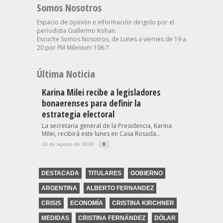
Somos Nosotros
Espacio de opinión e información dirigido por el
periodista Guillermo Kohan.
Escuche Somos Nosotros, de Lunes a viernes de 19 a
20 por FM Milenium 106.7.
Última Noticia
Karina Milei recibe a legisladores
bonaerenses para definir la
estrategia electoral
La secretaria general de la Presidencia, Karina
Milei, recibirá este lunes en Casa Rosada...
10 de agosto de 2026
0
DESTACADA
TITULARES
GOBIERNO
ARGENTINA
ALBERTO FERNANDEZ
CRISIS
ECONOMÍA
CRISTINA KIRCHNER
MEDIDAS
CRISTINA FERNÁNDEZ
DÓLAR