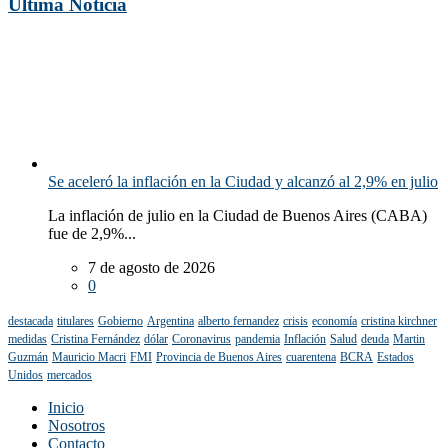
Última Noticia
Se aceleró la inflación en la Ciudad y alcanzó al 2,9% en julio
La inflación de julio en la Ciudad de Buenos Aires (CABA)
fue de 2,9%...
7 de agosto de 2026
0
destacada
titulares
Gobierno
Argentina
alberto fernandez
crisis
economía
cristina kirchner
medidas
Cristina Fernández
dólar
Coronavirus
pandemia
Inflación
Salud
deuda
Martin
Guzmán
Mauricio Macri
FMI
Provincia de Buenos Aires
cuarentena
BCRA
Estados
Unidos
mercados
Inicio
Nosotros
Contacto