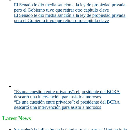
El Senado le dio media sanción a la ley de propiedad privada,
pero el Gobierno tuvo que retirar otro capítulo clave
El Senado le dio media sanción a la ley de propiedad privada,
pero el Gobierno tuvo que retirar otro capítulo clave
“Es una cuestión entre privados”: el presidente del BCRA
descartó una intervención para asistir a morosos
“Es una cuestión entre privados”: el presidente del BCRA
descartó una intervención para asistir a morosos
Latest News
Se aceleró la inflación en la Ciudad y alcanzó al 2,9% en julio