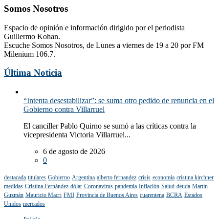
Somos Nosotros
Espacio de opinión e información dirigido por el periodista
Guillermo Kohan.
Escuche Somos Nosotros, de Lunes a viernes de 19 a 20 por FM
Milenium 106.7.
Última Noticia
“Intenta desestabilizar”: se suma otro pedido de renuncia en el
Gobierno contra Villarruel
El canciller Pablo Quirno se sumó a las críticas contra la
vicepresidenta Victoria Villarruel...
6 de agosto de 2026
0
destacada
titulares
Gobierno
Argentina
alberto fernandez
crisis
economía
cristina kirchner
medidas
Cristina Fernández
dólar
Coronavirus
pandemia
Inflación
Salud
deuda
Martin
Guzmán
Mauricio Macri
FMI
Provincia de Buenos Aires
cuarentena
BCRA
Estados
Unidos
mercados