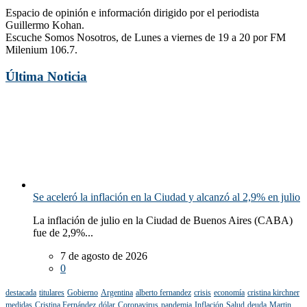
Espacio de opinión e información dirigido por el periodista
Guillermo Kohan.
Escuche Somos Nosotros, de Lunes a viernes de 19 a 20 por FM
Milenium 106.7.
Última Noticia
Se aceleró la inflación en la Ciudad y alcanzó al 2,9% en julio
La inflación de julio en la Ciudad de Buenos Aires (CABA)
fue de 2,9%...
7 de agosto de 2026
0
destacada
titulares
Gobierno
Argentina
alberto fernandez
crisis
economía
cristina kirchner
medidas
Cristina Fernández
dólar
Coronavirus
pandemia
Inflación
Salud
deuda
Martin