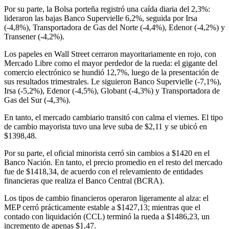
Por su parte, la Bolsa porteña registró una caída diaria del 2,3%:
lideraron las bajas Banco Supervielle 6,2%, seguida por Irsa
(-4,8%), Transportadora de Gas del Norte (-4,4%), Edenor (-4,2%) y
Transener (-4,2%).
Los papeles en Wall Street cerraron mayoritariamente en rojo, con
Mercado Libre como el mayor perdedor de la rueda: el gigante del
comercio electrónico se hundió 12,7%, luego de la presentación de
sus resultados trimestrales. Le siguieron Banco Supervielle (-7,1%),
Irsa (-5,2%), Edenor (-4,5%), Globant (-4,3%) y Transportadora de
Gas del Sur (-4,3%).
En tanto, el mercado cambiario transitó con calma el viernes. El tipo
de cambio mayorista tuvo una leve suba de $2,11 y se ubicó en
$1398,48.
Por su parte, el oficial minorista cerró sin cambios a $1420 en el
Banco Nación. En tanto, el precio promedio en el resto del mercado
fue de $1418,34, de acuerdo con el relevamiento de entidades
financieras que realiza el Banco Central (BCRA).
Los tipos de cambio financieros operaron ligeramente al alza: el
MEP cerró prácticamente estable a $1427,13; mientras que el
contado con liquidación (CCL) terminó la rueda a $1486,23, un
incremento de apenas $1,47.