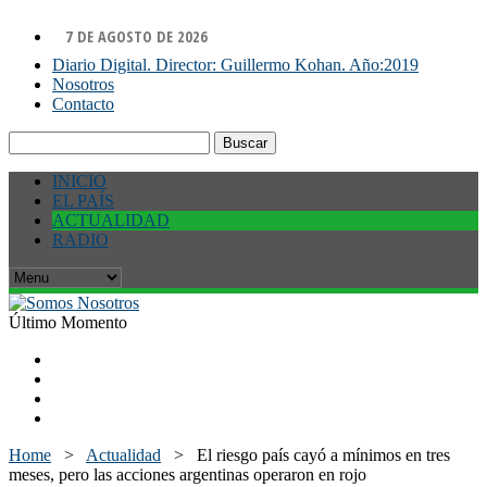
7 DE AGOSTO DE 2026
Diario Digital. Director: Guillermo Kohan. Año:2019
Nosotros
Contacto
Buscar:
INICIO
EL PAÍS
ACTUALIDAD
RADIO
Último Momento
Home
>
Actualidad
>
El riesgo país cayó a mínimos en tres
meses, pero las acciones argentinas operaron en rojo