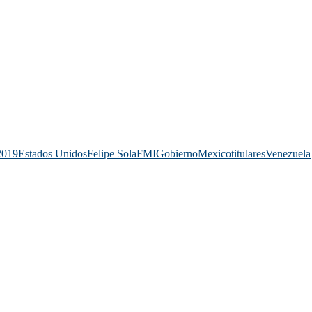
2019
Estados Unidos
Felipe Sola
FMI
Gobierno
Mexico
titulares
Venezuela