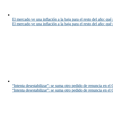
El mercado ve una inflación a la baja para el resto del año: qué 
El mercado ve una inflación a la baja para el resto del año: qué 
“Intenta desestabilizar”: se suma otro pedido de renuncia en el 
“Intenta desestabilizar”: se suma otro pedido de renuncia en el 