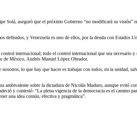
elipe Solá, aseguró que el próximo Gobierno “no modificará su visión” r
os definidos, y Venezuela es uno de ellos, por la deuda con Estados 
ntrol internacional; todo el control internacional que sea necesario y 
ente de México, Andrés Manuel López Obrador.
osotros, lo que hay que hacer es trabajar con todos, en la unidad, sal
ura ambivalente sobre la dictadura de Nicolás Maduro, aunque evitó con
adeció y contestó: “La plena vigencia de la democracia es el camino par
ener una idea común, efectiva y pragmática”.