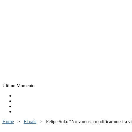
Último Momento
Home
>
El país
>
Felipe Solá: “No vamos a modificar nuestra v