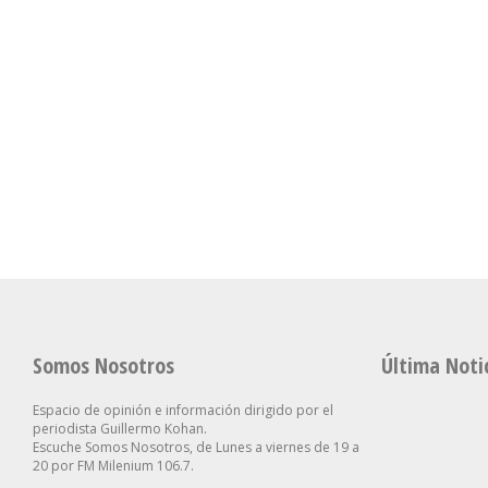
San Cayetano: García
El Senado Le
Cuerva Apuntó Contra Los
Sanción A La
Dirigentes Que “hablan
Propiedad Pri
Se Aceleró La Inflación En
De Los Pobres, Pero No
Gobierno Tu
La Ciudad Y Alcanzó Al
Están Cerca De Sus
Retirar Otro 
2,9% En Julio
Necesidades”
Clave
Somos Nosotros
Última Noti
Espacio de opinión e información dirigido por el
periodista Guillermo Kohan.
Escuche Somos Nosotros, de Lunes a viernes de 19 a
20 por FM Milenium 106.7.