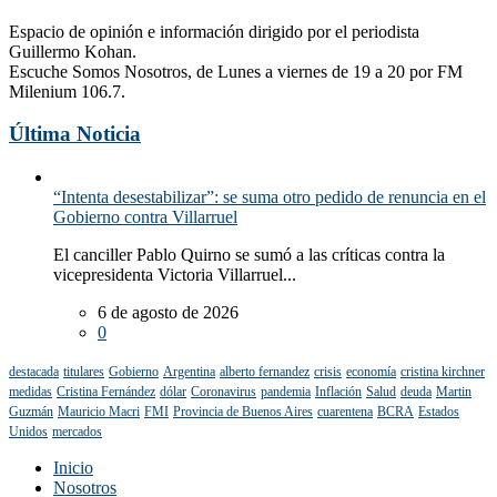
Espacio de opinión e información dirigido por el periodista
Guillermo Kohan.
Escuche Somos Nosotros, de Lunes a viernes de 19 a 20 por FM
Milenium 106.7.
Última Noticia
“Intenta desestabilizar”: se suma otro pedido de renuncia en el
Gobierno contra Villarruel
El canciller Pablo Quirno se sumó a las críticas contra la
vicepresidenta Victoria Villarruel...
6 de agosto de 2026
0
destacada
titulares
Gobierno
Argentina
alberto fernandez
crisis
economía
cristina kirchner
medidas
Cristina Fernández
dólar
Coronavirus
pandemia
Inflación
Salud
deuda
Martin
Guzmán
Mauricio Macri
FMI
Provincia de Buenos Aires
cuarentena
BCRA
Estados
Unidos
mercados
Inicio
Nosotros