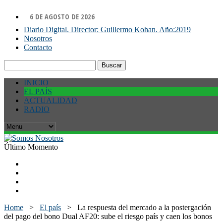
6 DE AGOSTO DE 2026
Diario Digital. Director: Guillermo Kohan. Año:2019
Nosotros
Contacto
Buscar:
INICIO
EL PAÍS
ACTUALIDAD
RADIO
Último Momento
Home
>
El país
>
La respuesta del mercado a la postergación
del pago del bono Dual AF20: sube el riesgo país y caen los bonos