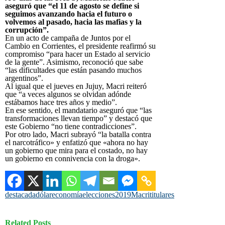
aseguró que “el 11 de agosto se define si
seguimos avanzando hacia el futuro o
volvemos al pasado, hacia las mafias y la
corrupción”.
En un acto de campaña de Juntos por el
Cambio en Corrientes, el presidente reafirmó su
compromiso “para hacer un Estado al servicio
de la gente”. Asimismo, reconoció que sabe
“las dificultades que están pasando muchos
argentinos”.
Al igual que el jueves en Jujuy, Macri reiteró
que “a veces algunos se olvidan adónde
estábamos hace tres años y medio”.
En ese sentido, el mandatario aseguró que “las
transformaciones llevan tiempo” y destacó que
este Gobierno “no tiene contradicciones”.
Por otro lado, Macri subrayó “la batalla contra
el narcotráfico» y enfatizó que «ahora no hay
un gobierno que mira para el costado, no hay
un gobierno en connivencia con la droga».
destacada
dólar
economía
elecciones2019
Macri
titulares
Related Posts