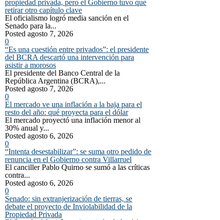
propiedad privada, pero el Gobierno tuvo que
retirar otro capítulo clave
El oficialismo logró media sanción en el
Senado para la...
Posted agosto 7, 2026
0
“Es una cuestión entre privados”: el presidente
del BCRA descartó una intervención para
asistir a morosos
El presidente del Banco Central de la
República Argentina (BCRA),...
Posted agosto 7, 2026
0
El mercado ve una inflación a la baja para el
resto del año: qué proyecta para el dólar
El mercado proyectó una inflación menor al
30% anual y...
Posted agosto 6, 2026
0
“Intenta desestabilizar”: se suma otro pedido de
renuncia en el Gobierno contra Villarruel
El canciller Pablo Quirno se sumó a las críticas
contra...
Posted agosto 6, 2026
0
Senado: sin extranjerización de tierras, se
debate el proyecto de Inviolabilidad de la
Propiedad Privada