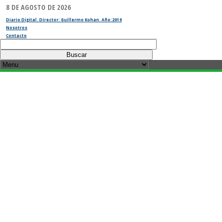
8 DE AGOSTO DE 2026
Diario Digital. Director: Guillermo Kohan. Año:2019
Nosotros
Contacto
Buscar: