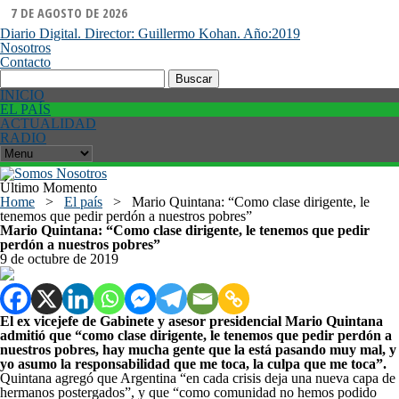
7 DE AGOSTO DE 2026
Diario Digital. Director: Guillermo Kohan. Año:2019
Nosotros
Contacto
Buscar:
INICIO
EL PAÍS
ACTUALIDAD
RADIO
Último Momento
Home
>
El país
>
Mario Quintana: “Como clase dirigente, le
tenemos que pedir perdón a nuestros pobres”
Mario Quintana: “Como clase dirigente, le tenemos que pedir
perdón a nuestros pobres”
9 de octubre de 2019
El ex vicejefe de Gabinete y asesor presidencial Mario Quintana
admitió que “como clase dirigente, le tenemos que pedir perdón a
nuestros pobres, hay mucha gente que la está pasando muy mal, y
yo asumo la responsabilidad que me toca, la culpa que me toca”.
Quintana agregó que Argentina “en cada crisis deja una nueva capa de
hermanos postergados”, y que “como comunidad no hemos podido