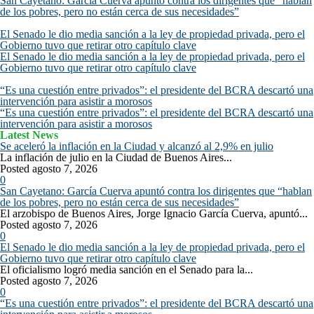
San Cayetano: García Cuerva apuntó contra los dirigentes que “hablan
de los pobres, pero no están cerca de sus necesidades”
El Senado le dio media sanción a la ley de propiedad privada, pero el
Gobierno tuvo que retirar otro capítulo clave
El Senado le dio media sanción a la ley de propiedad privada, pero el
Gobierno tuvo que retirar otro capítulo clave
“Es una cuestión entre privados”: el presidente del BCRA descartó una
intervención para asistir a morosos
“Es una cuestión entre privados”: el presidente del BCRA descartó una
intervención para asistir a morosos
Latest News
Se aceleró la inflación en la Ciudad y alcanzó al 2,9% en julio
La inflación de julio en la Ciudad de Buenos Aires...
Posted agosto 7, 2026
0
San Cayetano: García Cuerva apuntó contra los dirigentes que “hablan
de los pobres, pero no están cerca de sus necesidades”
El arzobispo de Buenos Aires, Jorge Ignacio García Cuerva, apuntó...
Posted agosto 7, 2026
0
El Senado le dio media sanción a la ley de propiedad privada, pero el
Gobierno tuvo que retirar otro capítulo clave
El oficialismo logró media sanción en el Senado para la...
Posted agosto 7, 2026
0
“Es una cuestión entre privados”: el presidente del BCRA descartó una