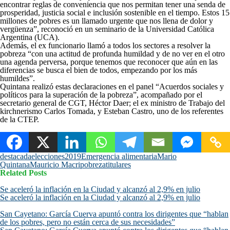
encontrar reglas de conveniencia que nos permitan tener una senda de
prosperidad, justicia social e inclusión sostenible en el tiempo. Estos 15
millones de pobres es un llamado urgente que nos llena de dolor y
vergüenza”, reconoció en un seminario de la Universidad Católica
Argentina (UCA).
Además, el ex funcionario llamó a todos los sectores a resolver la
pobreza “con una actitud de profunda humildad y de no ver en el otro
una agenda perversa, porque tenemos que reconocer que aún en las
diferencias se busca el bien de todos, empezando por los más
humildes”.
Quintana realizó estas declaraciones en el panel “Acuerdos sociales y
políticos para la superación de la pobreza”, acompañado por el
secretario general de CGT, Héctor Daer; el ex ministro de Trabajo del
kirchnerismo Carlos Tomada, y Esteban Castro, uno de los referentes
de la CTEP.
destacada
elecciones2019
Emergencia alimentaria
Mario
Quintana
Mauricio Macri
pobreza
titulares
Related Posts
Se aceleró la inflación en la Ciudad y alcanzó al 2,9% en julio
Se aceleró la inflación en la Ciudad y alcanzó al 2,9% en julio
San Cayetano: García Cuerva apuntó contra los dirigentes que “hablan
de los pobres, pero no están cerca de sus necesidades”