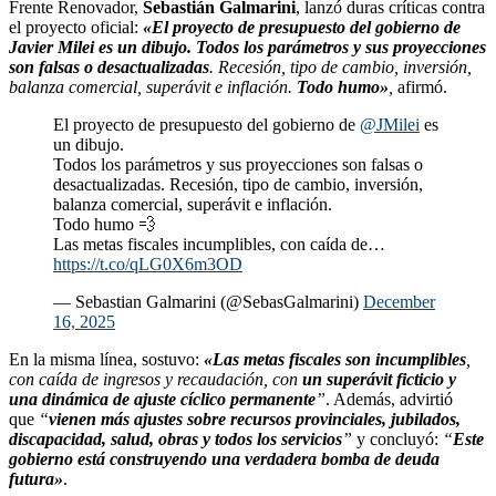
Frente Renovador,
Sebastián Galmarini
, lanzó duras críticas contra
el proyecto oficial:
«El proyecto de presupuesto del gobierno de
Javier Milei es un dibujo. Todos los parámetros y sus proyecciones
son falsas o desactualizadas
. Recesión, tipo de cambio, inversión,
balanza comercial, superávit e inflación.
Todo humo»
,
afirmó.
El proyecto de presupuesto del gobierno de
@JMilei
es
un dibujo.
Todos los parámetros y sus proyecciones son falsas o
desactualizadas. Recesión, tipo de cambio, inversión,
balanza comercial, superávit e inflación.
Todo humo 💨
Las metas fiscales incumplibles, con caída de…
https://t.co/qLG0X6m3OD
— Sebastian Galmarini (@SebasGalmarini)
December
16, 2025
En la misma línea, sostuvo:
«Las metas fiscales son incumplibles
,
con caída de ingresos y recaudación, con
un superávit ficticio y
una dinámica de ajuste cíclico permanente
”
. Además, advirtió
que
“
vienen más ajustes sobre recursos provinciales, jubilados,
discapacidad, salud, obras y todos los servicios
”
y concluyó:
“
Este
gobierno está construyendo una verdadera bomba de deuda
futura»
.