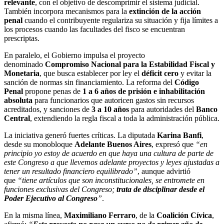
relevante
, con el objetivo de descomprimir el sistema judicial.
También incorpora mecanismos para la
extinción de la acción
penal
cuando el contribuyente regulariza su situación y fija límites a
los procesos cuando las facultades del fisco se encuentran
prescriptas.
En paralelo, el Gobierno impulsa el proyecto
denominado
Compromiso Nacional para la Estabilidad Fiscal y
Monetaria
, que busca establecer por ley el
déficit cero
y evitar la
sanción de normas sin financiamiento. La reforma del
Código
Penal
propone penas de
1 a 6 años de prisión e inhabilitación
absoluta
para funcionarios que autoricen gastos sin recursos
acreditados, y sanciones de
3 a 10 años
para autoridades del
Banco
Central
, extendiendo la regla fiscal a toda la administración pública.
La iniciativa generó fuertes críticas. La diputada
Karina Banfi
,
desde su monobloque
Adelante Buenos Aires
, expresó que
“en
principio yo estoy de acuerdo en que haya una cultura de parte de
este Congreso a que llevemos adelante proyectos y leyes ajustadas a
tener un resultado financiero equilibrado”
, aunque advirtió
que
“tiene artículos que son inconstitucionales, se entromete en
funciones exclusivas del Congreso;
trata de disciplinar desde el
Poder Ejecutivo al Congreso
”
.
En la misma línea,
Maximiliano Ferraro
, de la
Coalición Cívica
,