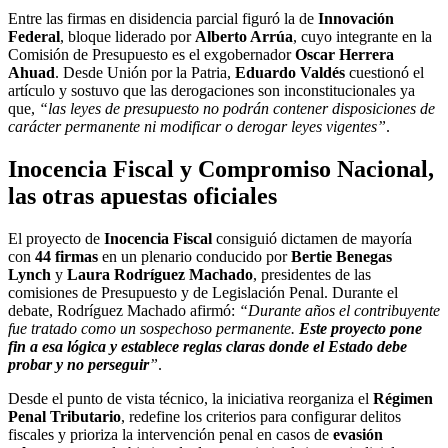
Entre las firmas en disidencia parcial figuró la de
Innovación
Federal
, bloque liderado por
Alberto Arrúa
, cuyo integrante en la
Comisión de Presupuesto es el exgobernador
Oscar Herrera
Ahuad
. Desde Unión por la Patria,
Eduardo Valdés
cuestionó el
artículo y sostuvo que las derogaciones son inconstitucionales ya
que,
“las leyes de presupuesto no podrán contener disposiciones de
carácter permanente ni modificar o derogar leyes vigentes”
.
Inocencia Fiscal y Compromiso Nacional,
las otras apuestas oficiales
El proyecto de
Inocencia Fiscal
consiguió dictamen de mayoría
con
44 firmas
en un plenario conducido por
Bertie Benegas
Lynch
y
Laura Rodríguez Machado
, presidentes de las
comisiones de Presupuesto y de Legislación Penal. Durante el
debate, Rodríguez Machado afirmó:
“Durante años el contribuyente
fue tratado como un sospechoso permanente.
Este proyecto pone
fin a esa lógica y establece reglas claras donde el Estado debe
probar y no perseguir
”
.
Desde el punto de vista técnico, la iniciativa reorganiza el
Régimen
Penal Tributario
, redefine los criterios para configurar delitos
fiscales y prioriza la intervención penal en casos de
evasión