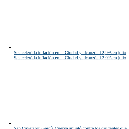
Se aceleró la inflación en la Ciudad y alcanzó al 2,9% en julio
Se aceleró la inflación en la Ciudad y alcanzó al 2,9% en julio
San Cayetano: García Cuerva apuntó contra los dirigentes que