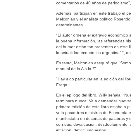
comentarios de 40 años de periodismo”, 
Además, participan en este trabajo el p
Melconian y el analista político Rosend
determinantes.
“El autor ordena el extravío económico a
la buena información, las referencias his
del humor están tan presentes en este l
la actualidad económica argentina”.”, a
En tanto, Melconian aseguró que “Somos
manual de la A a la Z”.
“Hay algo particular en la edición del l
Fraga.
En el epílogo del libro, Willy señala: “N
terminará nunca. Va a demandar nuevas
primera edición de este libro estaba a 
veía pasar tres ministros de Economía en
manifestaba en decenas de palabras y ex
corridas, devaluación, desdoblamiento, c
inflación, déficit, impuestos”.