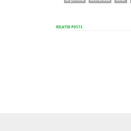
RELATED POSTS
San Cayet
Cuerva Ap
Dirigente
Se Aceleró La Inflación En
De Los Po
La Ciudad Y Alcanzó Al
Están Cerc
2,9% En Julio
Necesidad