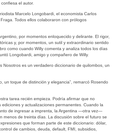
confiesa el autor.
eriodista Marcelo Longobardi, el economista Carlos
o Fraga. Todos ellos colaboraron con prólogos
rgentino, por momentos enloquecido y delirante. El rigor,
tóricas y, por momentos, un sutil y extraordinario sentido
ibro como cuando Willy comenta y analiza todos los días
puntó Longobardi, amigo y compañero de Willy.
 Nosotros es un verdadero diccionario de quilombos, un
ibro, un toque de distinción y elegancia”, remarcó Rosendo
uestra tarea recién empieza. Podría afirmar que no
 ediciones y actualizaciones permanentes. Cuando la
punto de ingresar a imprenta, la Argentina —otra vez—
 menos de treinta días. La discusión sobre el futuro se
presiones que forman parte de este diccionario: dólar,
ontrol de cambios, deuda, default, FMI, subsidios,