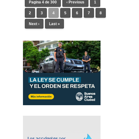
Pagina 4 de 300
‹ Previous
1
2
3
4
5
6
7
8
Next ›
Last »