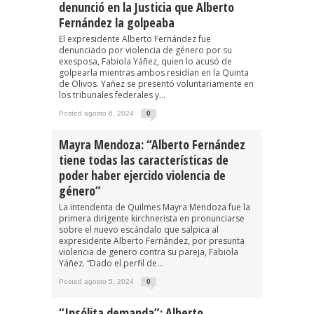
denunció en la Justicia que Alberto
Fernández la golpeaba
El expresidente Alberto Fernández fue
denunciado por violencia de género por su
exesposa, Fabiola Yáñez, quien lo acusó de
golpearla mientras ambos residían en la Quinta
de Olivos. Yañez se presentó voluntariamente en
los tribunales federales y...
Posted agosto 6, 2024
0
Mayra Mendoza: “Alberto Fernández
tiene todas las características de
poder haber ejercido violencia de
género”
La intendenta de Quilmes Mayra Mendoza fue la
primera dirigente kirchnerista en pronunciarse
sobre el nuevo escándalo que salpica al
expresidente Alberto Fernández, por presunta
violencia de genero contra su pareja, Fabiola
Yáñez. “Dado el perfil de...
Posted agosto 5, 2024
0
“Insólita demanda”: Alberto