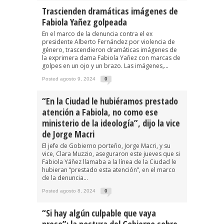
Trascienden dramáticas imágenes de
Fabiola Yañez golpeada
En el marco de la denuncia contra el ex
presidente Alberto Fernández por violencia de
género, trascendieron dramáticas imágenes de
la exprimera dama Fabiola Yañez con marcas de
golpes en un ojo y un brazo. Las imágenes,...
Posted agosto 9, 2024
0
“En la Ciudad le hubiéramos prestado
atención a Fabiola, no como ese
ministerio de la ideología”, dijo la vice
de Jorge Macri
El jefe de Gobierno porteño, Jorge Macri, y su
vice, Clara Muzzio, aseguraron este jueves que si
Fabiola Yáñez llamaba a la línea de la Ciudad le
hubieran “prestado esta atención”, en el marco
de la denuncia...
Posted agosto 8, 2024
0
“Si hay algún culpable que vaya
preso”: la postura del Gobierno sobre