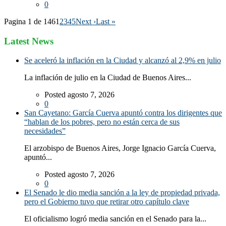
0
Pagina 1 de 146
1
2
3
4
5
Next ›
Last »
Latest News
Se aceleró la inflación en la Ciudad y alcanzó al 2,9% en julio
La inflación de julio en la Ciudad de Buenos Aires...
Posted agosto 7, 2026
0
San Cayetano: García Cuerva apuntó contra los dirigentes que
“hablan de los pobres, pero no están cerca de sus
necesidades”
El arzobispo de Buenos Aires, Jorge Ignacio García Cuerva,
apuntó...
Posted agosto 7, 2026
0
El Senado le dio media sanción a la ley de propiedad privada,
pero el Gobierno tuvo que retirar otro capítulo clave
El oficialismo logró media sanción en el Senado para la...