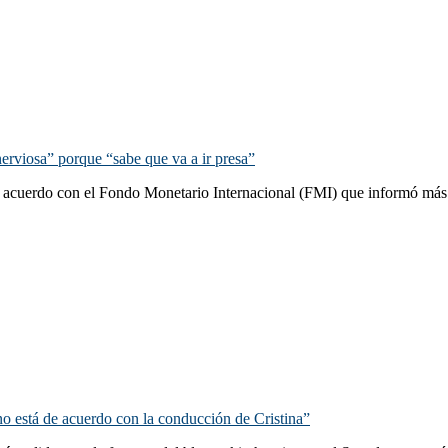
nerviosa” porque “sabe que va a ir presa”
del acuerdo con el Fondo Monetario Internacional (FMI) que informó más
no está de acuerdo con la conducción de Cristina”