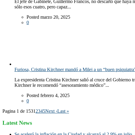
El jefe de Gabinete, Guillermo Francos, no descartó que haya má
sólo esos cuatro, pero capaz...
Posted marzo 20, 2025
0
Furiosa, Cristina Kirchner mandó a Milei a un “buen psiquiatra”
La expresidenta Cristina Kirchner salió al cruce del Gobierno t
Kirchner le recomendó “asesoramiento médico”...
Posted febrero 4, 2025
0
Pagina 1 de 153
1
2
3
4
5
Next ›
Last »
Latest News
Se aceleró la inflación en la Ciudad y alcanzó al 2,9% en julio