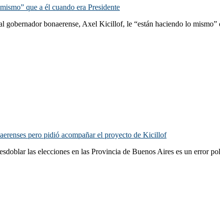
 mismo” que a él cuando era Presidente
al gobernador bonaerense, Axel Kicillof, le “están haciendo lo mismo” 
onaerenses pero pidió acompañar el proyecto de Kicillof
esdoblar las elecciones en las Provincia de Buenos Aires es un error pol