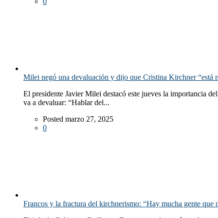
0
Milei negó una devaluación y dijo que Cristina Kirchner “está 
El presidente Javier Milei destacó este jueves la importancia 
va a devaluar: “Hablar del...
Posted marzo 27, 2025
0
Francos y la fractura del kirchnerismo: “Hay mucha gente que 