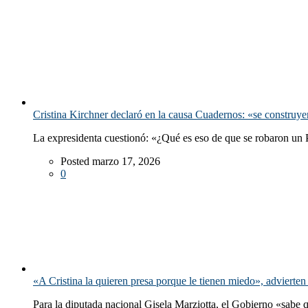
Cristina Kirchner declaró en la causa Cuadernos: «se construy
La expresidenta cuestionó: «¿Qué es eso de que se robaron un
Posted marzo 17, 2026
0
«A Cristina la quieren presa porque le tienen miedo», advierten
Para la diputada nacional Gisela Marziotta, el Gobierno «sabe qu