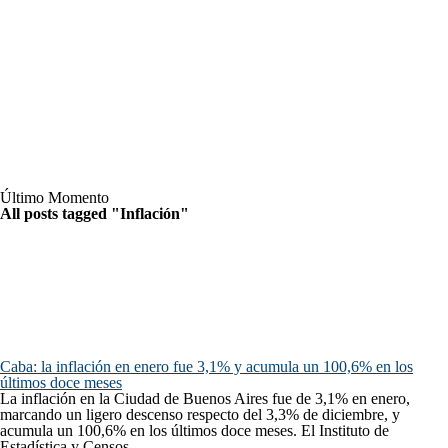
Último Momento
All posts tagged "Inflación"
Caba: la inflación en enero fue 3,1% y acumula un 100,6% en los
últimos doce meses
La inflación en la Ciudad de Buenos Aires fue de 3,1% en enero,
marcando un ligero descenso respecto del 3,3% de diciembre, y
acumula un 100,6% en los últimos doce meses. El Instituto de
Estadística y Censos...