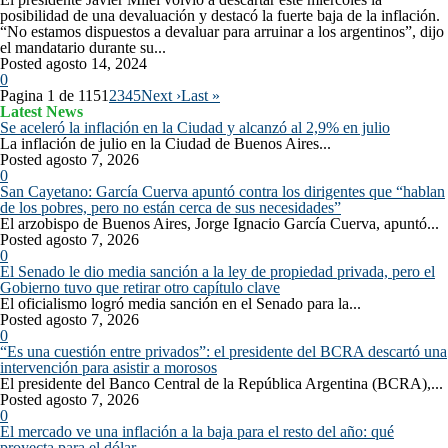
posibilidad de una devaluación y destacó la fuerte baja de la inflación.
“No estamos dispuestos a devaluar para arruinar a los argentinos”, dijo
el mandatario durante su...
Posted agosto 14, 2024
0
Pagina 1 de 115
1
2
3
4
5
Next ›
Last »
Latest News
Se aceleró la inflación en la Ciudad y alcanzó al 2,9% en julio
La inflación de julio en la Ciudad de Buenos Aires...
Posted agosto 7, 2026
0
San Cayetano: García Cuerva apuntó contra los dirigentes que “hablan
de los pobres, pero no están cerca de sus necesidades”
El arzobispo de Buenos Aires, Jorge Ignacio García Cuerva, apuntó...
Posted agosto 7, 2026
0
El Senado le dio media sanción a la ley de propiedad privada, pero el
Gobierno tuvo que retirar otro capítulo clave
El oficialismo logró media sanción en el Senado para la...
Posted agosto 7, 2026
0
“Es una cuestión entre privados”: el presidente del BCRA descartó una
intervención para asistir a morosos
El presidente del Banco Central de la República Argentina (BCRA),...
Posted agosto 7, 2026
0
El mercado ve una inflación a la baja para el resto del año: qué
proyecta para el dólar