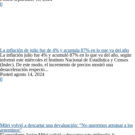
0
La inflación de julio fue de 4% y acumula 87% en lo que va del año
La inflación julio fue 4% y acumuló 87% en lo que va del año, según
informó este miércoles el Instituto Nacional de Estadística y Censos
(Indec). De este modo, el incremento de precios mostró una
desaceleración respecto...
Posted agosto 14, 2024
0
Milei volvió a descartar una devaluación: “No queremos arruinar a los
argentinos”
El presidente Javier Milei volvió a descartar este miércoles la