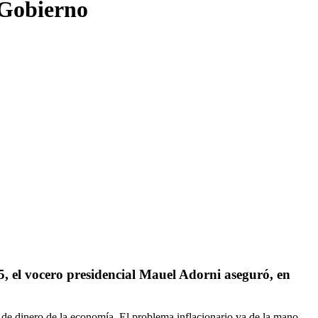
 Gobierno
25, el vocero presidencial Mauel Adorni aseguró, en
d de dinero de la economía. El problema inflacionario va de la mano