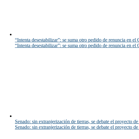
“Intenta desestabilizar”: se suma otro pedido de renuncia en el 
“Intenta desestabilizar”: se suma otro pedido de renuncia en el 
Senado: sin extranjerización de tierras, se debate el proyecto d
Senado: sin extranjerización de tierras, se debate el proyecto d