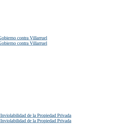
Gobierno contra Villarruel
Gobierno contra Villarruel
e Inviolabilidad de la Propiedad Privada
e Inviolabilidad de la Propiedad Privada