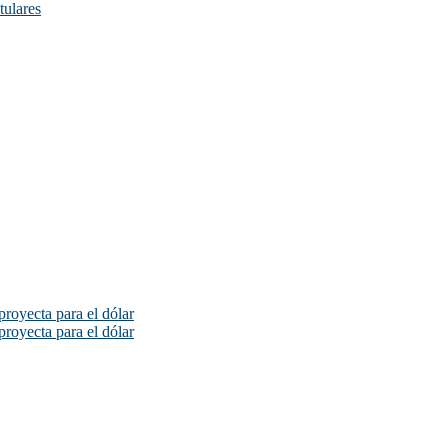
itulares
proyecta para el dólar
proyecta para el dólar