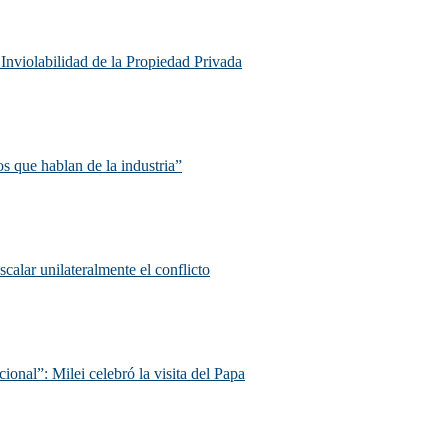
e Inviolabilidad de la Propiedad Privada
s que hablan de la industria”
scalar unilateralmente el conflicto
ional”: Milei celebró la visita del Papa
.