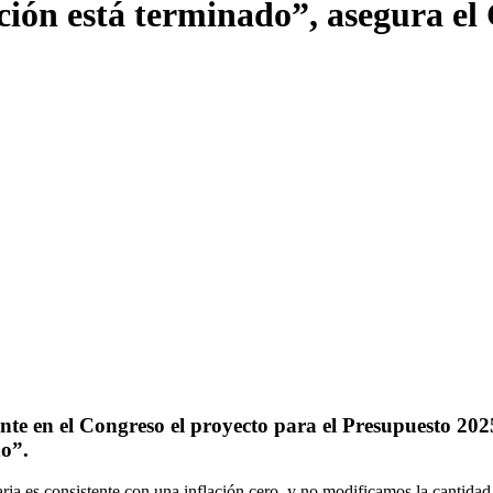
ación está terminado”, asegura el
sente en el Congreso el proyecto para el Presupuesto 20
do”.
taria es consistente con una inflación cero, y no modificamos la cantida