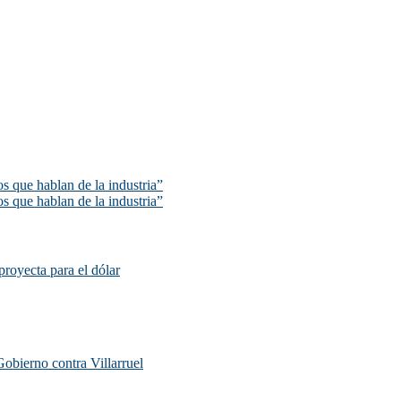
s que hablan de la industria”
s que hablan de la industria”
proyecta para el dólar
Gobierno contra Villarruel