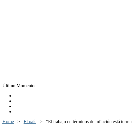
Último Momento
Home
>
El país
>
“El trabajo en términos de inflación está term