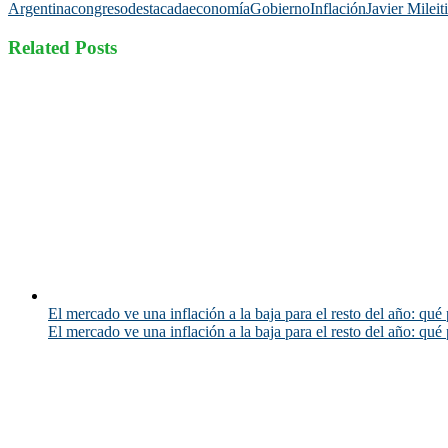
Argentina
congreso
destacada
economía
Gobierno
Inflación
Javier Milei
t
Related Posts
El mercado ve una inflación a la baja para el resto del año: qué 
El mercado ve una inflación a la baja para el resto del año: qué 