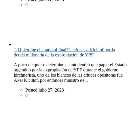
0
“¿Quién fue el tarado al final?”: críticas a Kicillof por la
deuda millonaria de la expropiación de YPF
A poco de que se determine cuanto tendrá que pagar el Estado
argentino por la expropiación de YPF durante el gobierno
kirchnerista, uno de los blancos de las críticas opositoras fue
Axel Kicillof, por entonces ministro de...
Posted julio 27, 2023
0