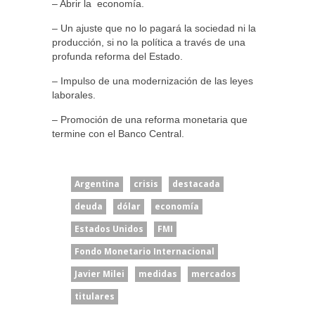
– Abrir la economía.
– Un ajuste que no lo pagará la sociedad ni la
producción, si no la política a través de una
profunda reforma del Estado.
– Impulso de una modernización de las leyes
laborales.
– Promoción de una reforma monetaria que
termine con el Banco Central.
Argentina
crisis
destacada
deuda
dólar
economía
Estados Unidos
FMI
Fondo Monetario Internacional
Javier Milei
medidas
mercados
titulares