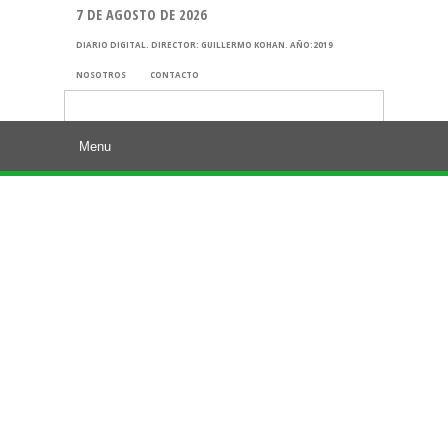
7 DE AGOSTO DE 2026
DIARIO DIGITAL. DIRECTOR: GUILLERMO KOHAN. AÑO:2019
NOSOTROS
CONTACTO
Buscar: