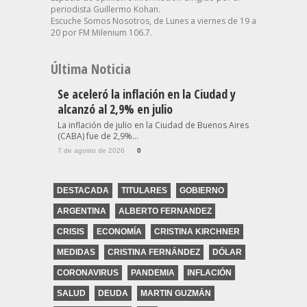
periodista Guillermo Kohan.
Escuche Somos Nosotros, de Lunes a viernes de 19 a
20 por FM Milenium 106.7.
Última Noticia
Se aceleró la inflación en la Ciudad y
alcanzó al 2,9% en julio
La inflación de julio en la Ciudad de Buenos Aires
(CABA) fue de 2,9%...
7 de agosto de 2026
0
DESTACADA
TITULARES
GOBIERNO
ARGENTINA
ALBERTO FERNANDEZ
CRISIS
ECONOMÍA
CRISTINA KIRCHNER
MEDIDAS
CRISTINA FERNÁNDEZ
DÓLAR
CORONAVIRUS
PANDEMIA
INFLACIÓN
SALUD
DEUDA
MARTIN GUZMÁN