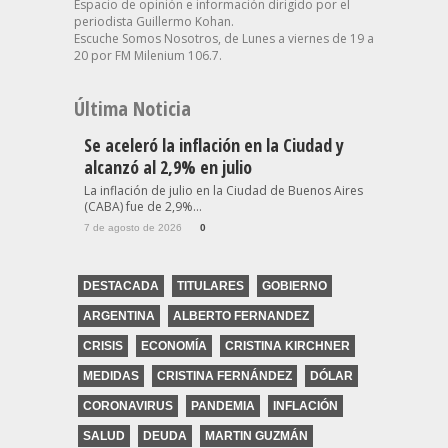
Espacio de opinión e información dirigido por el
periodista Guillermo Kohan.
Escuche Somos Nosotros, de Lunes a viernes de 19 a
20 por FM Milenium 106.7.
Última Noticia
Se aceleró la inflación en la Ciudad y
alcanzó al 2,9% en julio
La inflación de julio en la Ciudad de Buenos Aires
(CABA) fue de 2,9%...
7 de agosto de 2026
0
DESTACADA
TITULARES
GOBIERNO
ARGENTINA
ALBERTO FERNANDEZ
CRISIS
ECONOMÍA
CRISTINA KIRCHNER
MEDIDAS
CRISTINA FERNÁNDEZ
DÓLAR
CORONAVIRUS
PANDEMIA
INFLACIÓN
SALUD
DEUDA
MARTIN GUZMÁN