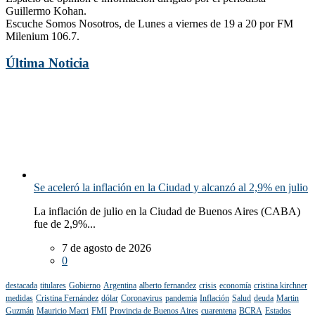
Guillermo Kohan.
Escuche Somos Nosotros, de Lunes a viernes de 19 a 20 por FM
Milenium 106.7.
Última Noticia
Se aceleró la inflación en la Ciudad y alcanzó al 2,9% en julio
La inflación de julio en la Ciudad de Buenos Aires (CABA)
fue de 2,9%...
7 de agosto de 2026
0
destacada
titulares
Gobierno
Argentina
alberto fernandez
crisis
economía
cristina kirchner
medidas
Cristina Fernández
dólar
Coronavirus
pandemia
Inflación
Salud
deuda
Martin
Guzmán
Mauricio Macri
FMI
Provincia de Buenos Aires
cuarentena
BCRA
Estados