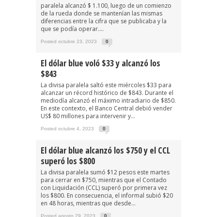
paralela alcanzó $ 1.100, luego de un comienzo
de la rueda donde se mantenían las mismas
diferencias entre la cifra que se publicaba y la
que se podía operar....
Posted octubre 23, 2023
0
El dólar blue voló $33 y alcanzó los
$843
La divisa paralela saltó este miércoles $33 para
alcanzar un récord histórico de $843. Durante el
mediodía alcanzó el máximo intradiario de $850.
En este contexto, el Banco Central debió vender
US$ 80 millones para intervenir y...
Posted octubre 4, 2023
0
El dólar blue alcanzó los $750 y el CCL
superó los $800
La divisa paralela sumó $12 pesos este martes
para cerrar en $750, mientras que el Contado
con Liquidación (CCL) superó por primera vez
los $800. En consecuencia, el informal subió $20
en 48 horas, mientras que desde...
Posted agosto 29, 2023
0