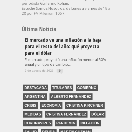
periodista Guillermo Kohan.
Escuche Somos Nosotros, de Lunes a viernes de 19 a
20 por FM Milenium 106.7.
Última Noticia
El mercado ve una inflación a la baja
para el resto del año: qué proyecta
para el dólar
El mercado proyectó una inflación menor al 30%
anual y un tipo de cambio...
6 de agosto de 2026
0
DESTACADA
TITULARES
GOBIERNO
ARGENTINA
ALBERTO FERNANDEZ
CRISIS
ECONOMÍA
CRISTINA KIRCHNER
MEDIDAS
CRISTINA FERNÁNDEZ
DÓLAR
CORONAVIRUS
PANDEMIA
INFLACIÓN