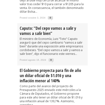
dejó al blue muy cerca de alcanzar el mismo
valor tras ceder $10 para cerrar a $1205 para la
venta. En consecuencia, el también denominado
dólar Bolsa...
Posted octubre 3, 2024
0
Caputo: “Del cepo vamos a salir y
vamos a salir bien”
El ministro de Economía, Luis “Toto” Caputo
aseguró que del cepo cambiario “vamos a salir
bien” durante una exposición ante empresarios
cordobeses. “Del cepo vamos a salir y vamos a
salir bien”, dijo el funcionario este viernes...
Posted agosto 16, 2024
0
El Gobierno proyecta para fin de año
un dólar oficial de $1.016 y una
inflación menor al 140%
Como parte del avance del proyecto de
Presupuesto 2025 enviado este miércoles a la
Cámara de Diputados, el Gobierno propone
para este año tener un dólar oficial de $1.016 y
una inflación anual de 139,7%. Asimismo,
considera...