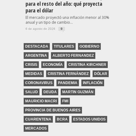
para el resto del año: qué proyecta
para el dólar
El mercado proyectó una inflación menor al 30%
anual y un tipo de cambio...
6 de agosto de 2026
0
DESTACADA
TITULARES
GOBIERNO
ARGENTINA
ALBERTO FERNANDEZ
CRISIS
ECONOMÍA
CRISTINA KIRCHNER
MEDIDAS
CRISTINA FERNÁNDEZ
DÓLAR
CORONAVIRUS
PANDEMIA
INFLACIÓN
SALUD
DEUDA
MARTIN GUZMÁN
MAURICIO MACRI
FMI
PROVINCIA DE BUENOS AIRES
CUARENTENA
BCRA
ESTADOS UNIDOS
MERCADOS