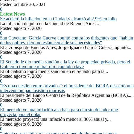
Posted octubre 30, 2021
0
Latest News
Se aceleró la inflación en la Ciudad y alcanzó al 2,9% en julio
La inflación de julio en la Ciudad de Buenos Aires...
Posted agosto 7, 2026
0
San Cayetano: García Cuerva apuntó contra los dirigentes que “hablan
de los pobres, pero no están cerca de sus necesidades”
El arzobispo de Buenos Aires, Jorge Ignacio García Cuerva, apuntó...
Posted agosto 7, 2026
0
El Senado le dio media sanción a la ley de propiedad privada, pero el
Gobierno tuvo que retirar otro capítulo clave
El oficialismo logró media sanción en el Senado para la...
Posted agosto 7, 2026
0
“Es una cuestión entre privados”: el presidente del BCRA descartó una
intervención para asistir a morosos
El presidente del Banco Central de la República Argentina (BCRA),...
Posted agosto 7, 2026
0
El mercado ve una inflación a la baja para el resto del año: qué
proyecta para el dólar
El mercado proyectó una inflación menor al 30% anual y...
Posted agosto 6, 2026
0
“Intenta desestabilizar”: se suma otro pedido de renuncia en el