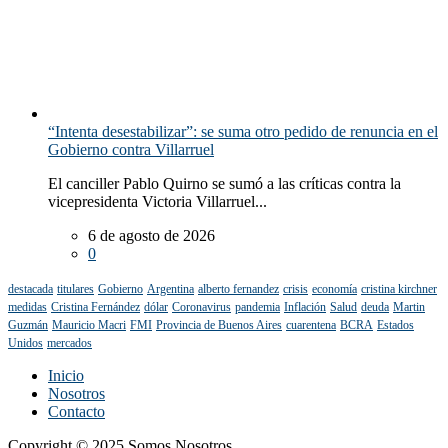
“Intenta desestabilizar”: se suma otro pedido de renuncia en el
Gobierno contra Villarruel
El canciller Pablo Quirno se sumó a las críticas contra la
vicepresidenta Victoria Villarruel...
6 de agosto de 2026
0
destacada
titulares
Gobierno
Argentina
alberto fernandez
crisis
economía
cristina kirchner
medidas
Cristina Fernández
dólar
Coronavirus
pandemia
Inflación
Salud
deuda
Martin
Guzmán
Mauricio Macri
FMI
Provincia de Buenos Aires
cuarentena
BCRA
Estados
Unidos
mercados
Inicio
Nosotros
Contacto
Copyright © 2025 Somos Nosotros