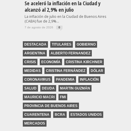
Se aceleró la inflación en la Ciudad y
alcanzó al 2,9% en julio
La inflación de julio en la Ciudad de Buenos Aires
(CABA) fue de 2,9%...
7 de agosto de 2026
0
DESTACADA
TITULARES
GOBIERNO
ARGENTINA
ALBERTO FERNANDEZ
CRISIS
ECONOMÍA
CRISTINA KIRCHNER
MEDIDAS
CRISTINA FERNÁNDEZ
DÓLAR
CORONAVIRUS
PANDEMIA
INFLACIÓN
SALUD
DEUDA
MARTIN GUZMÁN
MAURICIO MACRI
FMI
PROVINCIA DE BUENOS AIRES
CUARENTENA
BCRA
ESTADOS UNIDOS
MERCADOS