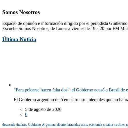
Somos Nosotros
Espacio de opinión e información dirigido por el periodista Guillerm
Escuche Somos Nosotros, de Lunes a viernes de 19 a 20 por FM Mil
Última Noticia
“Para pelearse hacen falta dos”: el Gobierno acusó a Brasil de e
El Gobierno argentino dejó en claro este miércoles que no habrá
5 de agosto de 2026
0
destacada
titulares
Gobierno
Argentina
alberto fernandez
crisis
economía
cristina kirchner
m