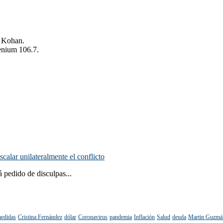
o Kohan.
enium 106.7.
scalar unilateralmente el conflicto
 pedido de disculpas...
edidas
Cristina Fernández
dólar
Coronavirus
pandemia
Inflación
Salud
deuda
Martin Guzmá