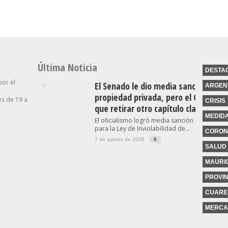
Última Noticia
DESTA
por el
El Senado le dio media sanción a la l
ARGEN
propiedad privada, pero el Gobierno
s de 19 a
CRISIS
que retirar otro capítulo clave
MEDID
El oficialismo logró media sanción en el Sena
para la Ley de Inviolabilidad de...
CORON
7 de agosto de 2026
0
SALUD
MAURIC
PROVIN
CUARE
MERCA