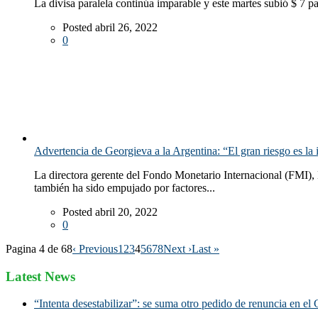
La divisa paralela continúa imparable y este martes subió $ 7 p
Posted abril 26, 2022
0
Advertencia de Georgieva a la Argentina: “El gran riesgo es la 
La directora gerente del Fondo Monetario Internacional (FMI), Kr
también ha sido empujado por factores...
Posted abril 20, 2022
0
Pagina 4 de 68
‹ Previous
1
2
3
4
5
6
7
8
Next ›
Last »
Latest News
“Intenta desestabilizar”: se suma otro pedido de renuncia en el 