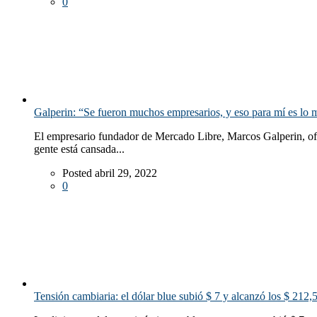
0
Galperin: “Se fueron muchos empresarios, y eso para mí es lo m
El empresario fundador de Mercado Libre, Marcos Galperin, ofre
gente está cansada...
Posted abril 29, 2022
0
Tensión cambiaria: el dólar blue subió $ 7 y alcanzó los $ 212,