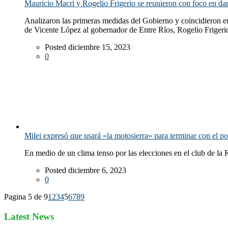
Mauricio Macri y Rogelio Frigerio se reunieron con foco en dar
Analizaron las primeras medidas del Gobierno y coincidieron en 
de Vicente López al gobernador de Entre Ríos, Rogelio Frigerio
Posted diciembre 15, 2023
0
Milei expresó que usará «la motosierra» para terminar con el 
En medio de un clima tenso por las elecciones en el club de la 
Posted diciembre 6, 2023
0
Pagina 5 de 9
1
2
3
4
5
6
7
8
9
Latest News