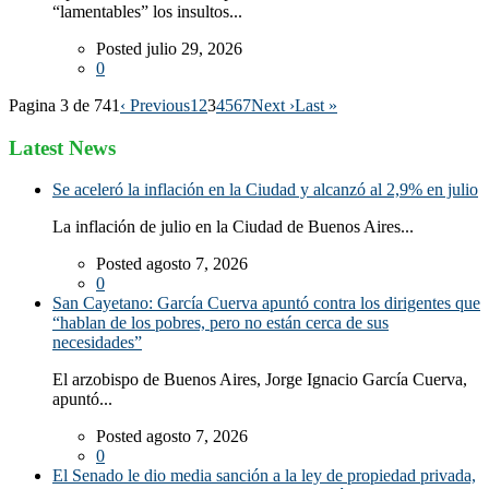
“lamentables” los insultos...
Posted julio 29, 2026
0
Pagina 3 de 741
‹ Previous
1
2
3
4
5
6
7
Next ›
Last »
Latest News
Se aceleró la inflación en la Ciudad y alcanzó al 2,9% en julio
La inflación de julio en la Ciudad de Buenos Aires...
Posted agosto 7, 2026
0
San Cayetano: García Cuerva apuntó contra los dirigentes que
“hablan de los pobres, pero no están cerca de sus
necesidades”
El arzobispo de Buenos Aires, Jorge Ignacio García Cuerva,
apuntó...
Posted agosto 7, 2026
0
El Senado le dio media sanción a la ley de propiedad privada,