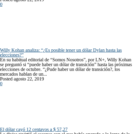
0
Willy Kohan analiza: “¿Es posible tener un dólar Dylan hasta las
elecciones?”
En su habitual editorial de “Somos Nosotros”, por LN+, Willy Kohan
se preguntó si “puede haber un dólar de transición” hasta las próximas
elecciones de octubre. “¿Pude haber un dólar de transición?, los
mercados hablan de un...
Posted agosto 22, 2019
0
El dólar cayó 12 centavos a $ 57,27