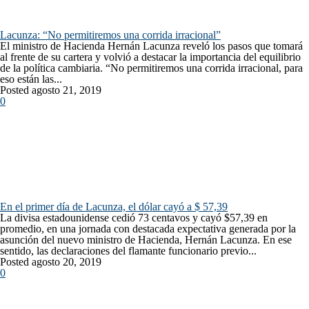
Lacunza: “No permitiremos una corrida irracional”
El ministro de Hacienda Hernán Lacunza reveló los pasos que tomará
al frente de su cartera y volvió a destacar la importancia del equilibrio
de la política cambiaria. “No permitiremos una corrida irracional, para
eso están las...
Posted agosto 21, 2019
0
En el primer día de Lacunza, el dólar cayó a $ 57,39
La divisa estadounidense cedió 73 centavos y cayó $57,39 en
promedio, en una jornada con destacada expectativa generada por la
asunción del nuevo ministro de Hacienda, Hernán Lacunza. En ese
sentido, las declaraciones del flamante funcionario previo...
Posted agosto 20, 2019
0