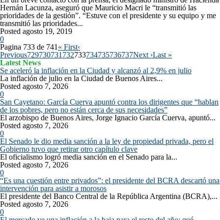
Hernán Lacunza, aseguró que Mauricio Macri le “transmitió las
prioridades de la gestión”. “Estuve con el presidente y su equipo y me
transmitió las prioridades...
Posted agosto 19, 2019
0
Pagina 733 de 741
« First
‹
Previous
729
730
731
732
733
734
735
736
737
Next ›
Last »
Latest News
Se aceleró la inflación en la Ciudad y alcanzó al 2,9% en julio
La inflación de julio en la Ciudad de Buenos Aires...
Posted agosto 7, 2026
0
San Cayetano: García Cuerva apuntó contra los dirigentes que “hablan
de los pobres, pero no están cerca de sus necesidades”
El arzobispo de Buenos Aires, Jorge Ignacio García Cuerva, apuntó...
Posted agosto 7, 2026
0
El Senado le dio media sanción a la ley de propiedad privada, pero el
Gobierno tuvo que retirar otro capítulo clave
El oficialismo logró media sanción en el Senado para la...
Posted agosto 7, 2026
0
“Es una cuestión entre privados”: el presidente del BCRA descartó una
intervención para asistir a morosos
El presidente del Banco Central de la República Argentina (BCRA),...
Posted agosto 7, 2026
0
El mercado ve una inflación a la baja para el resto del año: qué