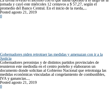
La divisa revirtió el ascenso con el que había operado a lo largo de la
jornada y cayó este miércoles 12 centavos a $ 57,27, según el
promedio del Banco Central. En el inicio de la rueda,...
Posted agosto 21, 2019
0
Gobernadores piden retrotraer las medidas y amenazan con ir a la
Justicia
Gobernadores peronistas y de distintos partidos provinciales de
reunieron este mediodía en el centro porteño y elaboraron un
documento donde solicitan al Gobierno Nacional que retrotraiga las
medidas económicas vinculadas al congelamiento de combustibles,
IVA y ganancias....
Posted agosto 21, 2019
0