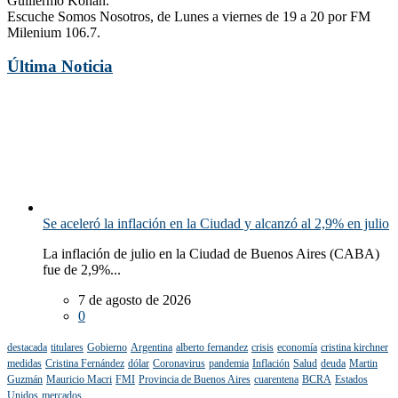
Guillermo Kohan.
Escuche Somos Nosotros, de Lunes a viernes de 19 a 20 por FM
Milenium 106.7.
Última Noticia
Se aceleró la inflación en la Ciudad y alcanzó al 2,9% en julio
La inflación de julio en la Ciudad de Buenos Aires (CABA)
fue de 2,9%...
7 de agosto de 2026
0
destacada
titulares
Gobierno
Argentina
alberto fernandez
crisis
economía
cristina kirchner
medidas
Cristina Fernández
dólar
Coronavirus
pandemia
Inflación
Salud
deuda
Martin
Guzmán
Mauricio Macri
FMI
Provincia de Buenos Aires
cuarentena
BCRA
Estados
Unidos
mercados