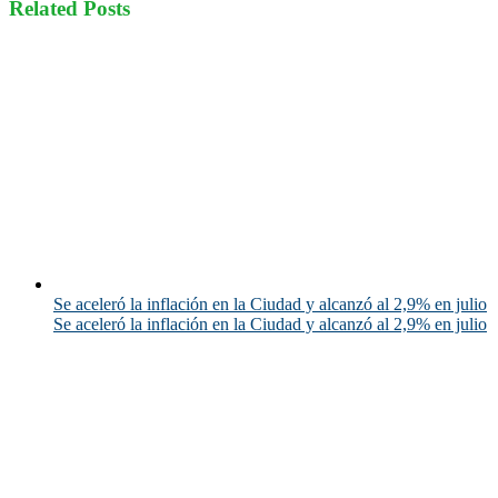
Related Posts
Se aceleró la inflación en la Ciudad y alcanzó al 2,9% en julio
Se aceleró la inflación en la Ciudad y alcanzó al 2,9% en julio