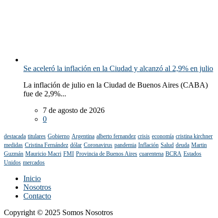
Se aceleró la inflación en la Ciudad y alcanzó al 2,9% en julio
La inflación de julio en la Ciudad de Buenos Aires (CABA)
fue de 2,9%...
7 de agosto de 2026
0
destacada
titulares
Gobierno
Argentina
alberto fernandez
crisis
economía
cristina kirchner
medidas
Cristina Fernández
dólar
Coronavirus
pandemia
Inflación
Salud
deuda
Martin
Guzmán
Mauricio Macri
FMI
Provincia de Buenos Aires
cuarentena
BCRA
Estados
Unidos
mercados
Inicio
Nosotros
Contacto
Copyright © 2025 Somos Nosotros