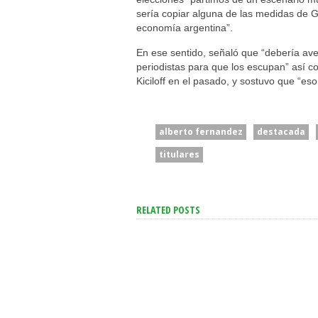
sería copiar alguna de las medidas de 
economía argentina”.
En ese sentido, señaló que “debería ave
periodistas para que los escupan” así c
Kiciloff en el pasado, y sostuvo que “es
alberto fernandez
destacada
titulares
RELATED POSTS
El Mercado Ve Una
“Intenta Desestabi
Inflación A La Baja Para El
Se Suma Otro Ped