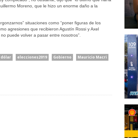
Guillermo Moreno, que le hizo un enorme daño a la
rgonzarnos” situaciones como “poner figuras de los
omo agresiones que recibieron Agustín Rossi y Axel
o no puede volver a pasar entre nosotros”.
dólar
elecciones2019
Gobierno
Mauricio Macri
Senado: Sin
Caputo Defendió El
lizar”:
Extranjerización De
Rumbo Económico Y
ido De
Tierras, Se Debate El
Cargó Contra “los