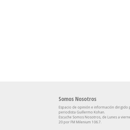
Resto Del Año: Qué
Renuncia En El Go
Proyecta Para El Dólar
Contra Villarruel
Somos Nosotros
Espacio de opinión e información dirigido 
periodista Guillermo Kohan.
Escuche Somos Nosotros, de Lunes a vierne
20 por FM Milenium 106.7.