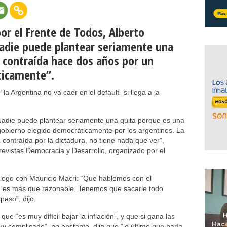
por el Frente de Todos, Alberto
adie puede plantear seriamente una
 contraída hace dos años por un
ticamente”.
a Argentina no va caer en el default” si llega a la
 Nadie puede plantear seriamente una quita porque es una
obierno elegido democráticamente por los argentinos. La
ontraída por la dictadura, no tiene nada que ver”,
trevistas Democracia y Desarrollo, organizado por el
iálogo con Mauricio Macri: “Que hablemos con el
n es más que razonable. Tenemos que sacarle todo
aso”, dijo.
que “es muy difícil bajar la inflación”, y que si gana las
y complicado”, no obstante, dijo que “lo último que haría