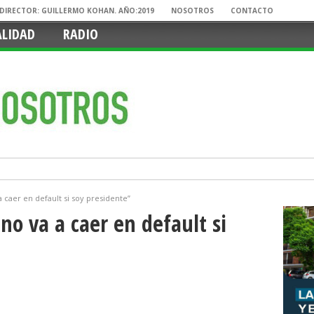
. DIRECTOR: GUILLERMO KOHAN. AÑO:2019
NOSOTROS
CONTACTO
ALIDAD
RADIO
a caer en default si soy presidente”
no va a caer en default si