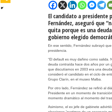
El candidato a presidente 
Fernández, aseguró que “n
quita porque es una deuda
gobierno elegido democrá
En ese sentido, Fernández subrayó que “l
presidencia.
“El default es muy dañino como salida.
deuda contraída hace dos años por un g
que discutíamos en 2003 era una deuda c
consideró el candidato en el ciclo de en
Grupo Clarín, en el museo Malba.
Por otro lado, Fernández se refirió al d
Presidente en un momento de transició
momento dramático al momento del trasp
Asimismo, el ex jefe de gabinete advirtió 
elecciones “partimos de un escenario mu