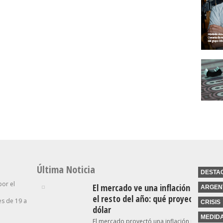
bierno
Proyecto De Inviolabilidad
Tarados Que Hablan De La
De La Propiedad Privada
Industria”
Última Noticia
DESTA
por el
El mercado ve una inflación a la baj
ARGEN
el resto del año: qué proyecta para 
s de 19 a
CRISIS
dólar
MEDID
El mercado proyectó una inflación menor al 