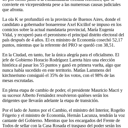
convierte en vicepresidenta pese a las numerosas causas judiciales
que afronta.
La ola K se profundizó en la provincia de Buenos Aires, donde el
candidato a gobernador bonaerense Axel Kicillof se impuso en los
comicios sobre la actual mandataria provincial, María Eugenia
Vidal, y recuperó para el peronismo el principal distrito electoral del
país después de 4 años. El ex ministro de Economía cosechó 52,17
puntos, mientras que la referente del PRO se quedó con 38,51.
En la Ciudad, en tanto, fue la única alegría para el oficialismo. El
jefe de Gobierno Horacio Rodríguez Larreta hizo una elección
histórica al pasar los 55 puntos y ganó en primera vuelta, algo que
nunca había sucedido en este territorio. Matías Lammens del
kirchnerismo consiguió el 35% de los votos, con el 98% de las
mesas escrutadas.
En plena etapa de cambio de poder, el presidente Mauricio Macri y
su sucesor Alberto Fernández resolvieron quiénes serán los
dirigentes que llevarán adelante la etapa de transición.
Por el lado de Juntos por el Cambio, el ministro del Interior, Rogelio
Frigerio y el ministro de Economía, Hernán Lacunza, tendrán la voz
cantante del Gobierno. Mientras que los encargados del Frente de
Todos de sellar con la Casa Rosada el traspaso del poder serán los