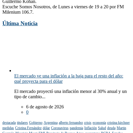
Guillermo Kohan.
Escuche Somos Nosotros, de Lunes a viernes de 19 a 20 por FM
Milenium 106.7.
Última Noticia
El mercado ve una inflación a la baja para el resto del año:
qué proyecta para el dólar
El mercado proyectó una inflación menor al 30% anual y un
tipo de cambio...
6 de agosto de 2026
0
destacada
titulares
Gobierno
Argentina
alberto fernandez
crisis
economía
cristina kirchner
medidas
Cristina Fernández
dólar
Coronavirus
pandemia
Inflación
Salud
deuda
Martin