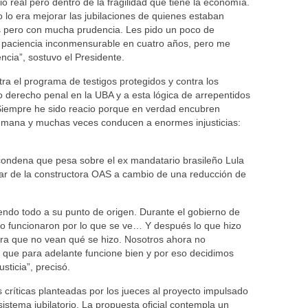
 real pero dentro de la fragilidad que tiene la economía.
mo lo era mejorar las jubilaciones de quienes estaban
s pero con mucha prudencia. Les pido un poco de
a paciencia inconmensurable en cuatro años, pero me
ncia”, sostuvo el Presidente.
a el programa de testigos protegidos y contra los
 derecho penal en la UBA y a esta lógica de arrepentidos
. Siempre he sido reacio porque en verdad encubren
humana y muchas veces conducen a enormes injusticias:
 condena que pesa sobre el ex mandatario brasileño Lula
tular de la constructora OAS a cambio de una reducción de
endo todo a su punto de origen. Durante el gobierno de
o funcionaron por lo que se ve… Y después lo que hizo
ara que no vean qué se hizo. Nosotros ahora no
í que para adelante funcione bien y por eso decidimos
usticia”, precisó.
críticas planteadas por los jueces al proyecto impulsado
sistema jubilatorio. La propuesta oficial contempla un