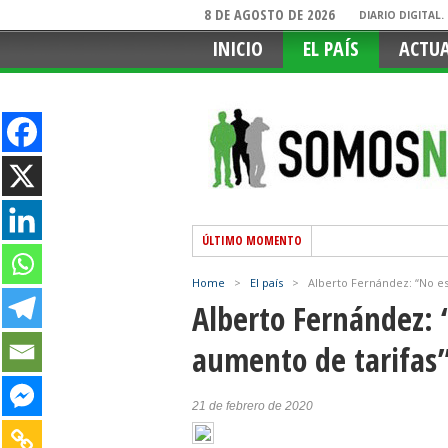
8 DE AGOSTO DE 2026
DIARIO DIGITAL
INICIO
EL PAÍS
ACTU
ÚLTIMO MOMENTO
Home
>
El país
>
Alberto Fernández: “No es
Alberto Fernández: 
aumento de tarifas
21 de febrero de 2020