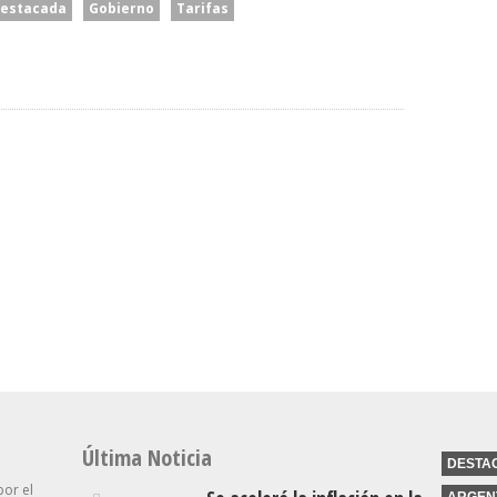
estacada
Gobierno
Tarifas
cía
El Senado Le Dio Media
ntra Los
Sanción A La Ley De
“Es Una Cuestión Entre
hablan
Propiedad Privada, Pero El
Privados”: El Presidente
ro No
Gobierno Tuvo Que
Del BCRA Descartó Una
s
Retirar Otro Capítulo
Intervención Para Asistir A
Clave
Morosos
Última Noticia
DESTA
por el