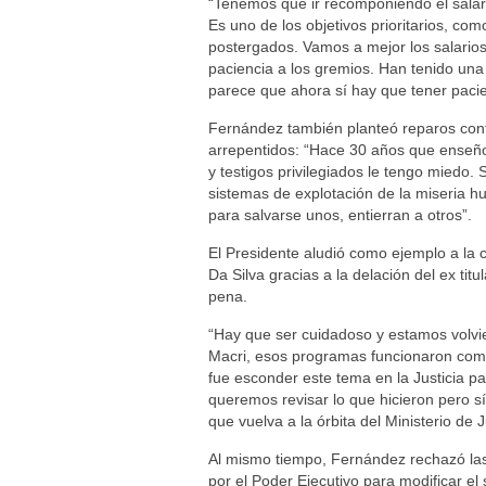
“Tenemos que ir recomponiendo el salario
Es uno de los objetivos prioritarios, co
postergados. Vamos a mejor los salario
paciencia a los gremios. Han tenido un
parece que ahora sí hay que tener pacie
Fernández también planteó reparos contr
arrepentidos: “Hace 30 años que enseño
y testigos privilegiados le tengo miedo
sistemas de explotación de la miseria 
para salvarse unos, entierran a otros”.
El Presidente aludió como ejemplo a la
Da Silva gracias a la delación del ex ti
pena.
“Hay que ser cuidadoso y estamos volvi
Macri, esos programas funcionaron com
fue esconder este tema en la Justicia p
queremos revisar lo que hicieron pero s
que vuelva a la órbita del Ministerio de J
Al mismo tiempo, Fernández rechazó las 
por el Poder Ejecutivo para modificar el 