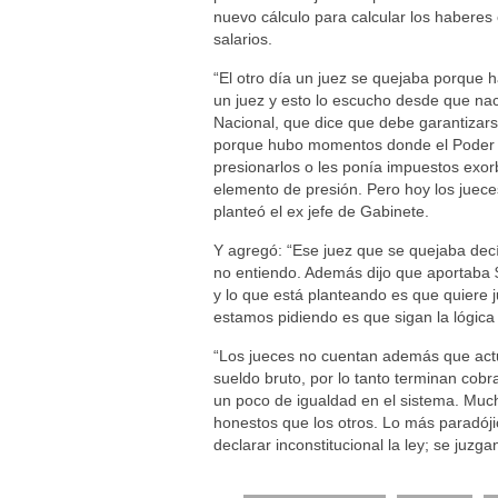
nuevo cálculo para calcular los haberes
salarios.
“El otro día un juez se quejaba porque h
un juez y esto lo escucho desde que nací
Nacional, que dice que debe garantizarse 
porque hubo momentos donde el Poder Eje
presionarlos o les ponía impuestos exor
elemento de presión. Pero hoy los jueces 
planteó el ex jefe de Gabinete.
Y agregó: “Ese juez que se quejaba decía
no entiendo. Además dijo que aportaba 
y lo que está planteando es que quiere j
estamos pidiendo es que sigan la lógica
“Los jueces no cuentan además que actu
sueldo bruto, por lo tanto terminan cob
un poco de igualdad en el sistema. Muc
honestos que los otros. Lo más paradó
declarar inconstitucional la ley; se juzg