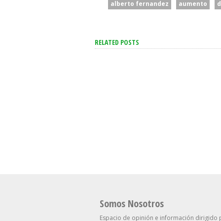
alberto fernandez
aumento
d
RELATED POSTS
San Cayetano: Gar
Cuerva Apuntó Co
Dirigentes Que “
Se Aceleró La Inflación En
De Los Pobres, Pe
La Ciudad Y Alcanzó Al
Están Cerca De Su
2,9% En Julio
Necesidades”
Somos Nosotros
Espacio de opinión e información dirigido 