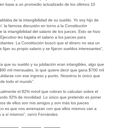
 en base a un promedio actualizado de los últimos 10
ablaba de la intangibilidad de su sueldo. Yo soy hijo de
: la famosa discusión en torno a la Constitución
la intangibilidad del salario de los jueces. Esto se hizo
cutivo les bajaba el salario a los jueces para
bitantes. La Constitución buscó que el dinero no sea un
fijan su propio salario y se fijaron sueldos interesantes“,
 que su sueldo y su jubilación eran intangibles, algo que
$90 mil mensuales, lo que quiere decir que gana $700 mil
ubilarse con ese ingreso y punto. Nosotros lo único que
 de todo el mundo”.
almente el 82% móvil que cobran lo calculan sobre el
rando 92% de movilidad. Lo único que pretendo es poner
hos de ellos son mis amigos y son más los jueces
jico es que nos amenazan con que ellos mismos van a
an a sí mismos”, cerró Fernández.