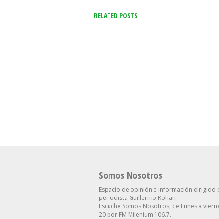
RELATED POSTS
El Mercado Ve Una
“Intenta Desestabi
Inflación A La Baja Para El
Se Suma Otro Ped
Resto Del Año: Qué
Renuncia En El Go
Proyecta Para El Dólar
Contra Villarruel
Somos Nosotros
Espacio de opinión e información dirigido 
periodista Guillermo Kohan.
Escuche Somos Nosotros, de Lunes a vierne
20 por FM Milenium 106.7.