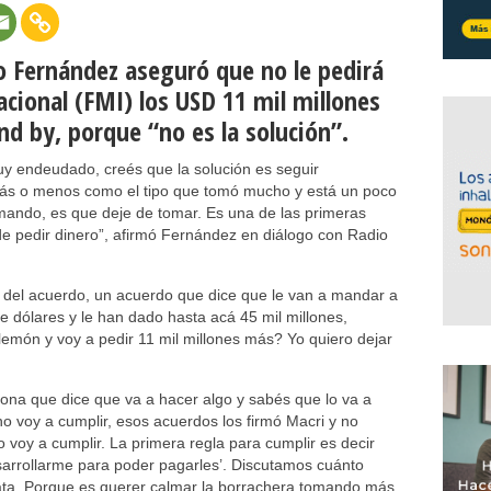
to Fernández aseguró que no le pedirá
cional (FMI) los USD 11 mil millones
nd by, porque “no es la solución”.
y endeudado, creés que la solución es seguir
ás o menos como el tipo que tomó mucho y está un poco
mando, es que deje de tomar. Es una de las primeras
e pedir dinero”, afirmó Fernández en diálogo con Radio
a) del acuerdo, un acuerdo que dice que le van a mandar a
e dólares y le han dado hasta acá 45 mil millones,
emón y voy a pedir 11 mil millones más? Yo quiero dejar
.
sona que dice que va a hacer algo y sabés que lo va a
no voy a cumplir, esos acuerdos los firmó Macri y no
o voy a cumplir. La primera regla para cumplir es decir
arrollarme para poder pagarles’. Discutamos cuánto
ata. Porque es querer calmar la borrachera tomando más