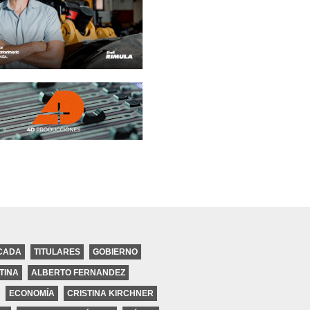
CADA
TITULARES
GOBIERNO
a para
TINA
ALBERTO FERNANDEZ
el
ECONOMÍA
CRISTINA KIRCHNER