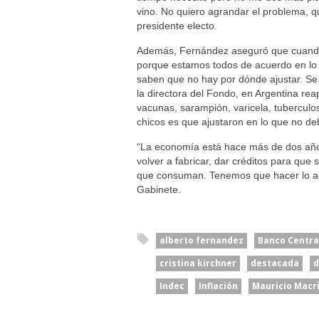
vino. No quiero agrandar el problema, qu
presidente electo.
Además, Fernández aseguró que cuando 
porque estamos todos de acuerdo en lo
saben que no hay por dónde ajustar. Se 
la directora del Fondo, en Argentina r
vacunas, sarampión, varicela, tuberculo
chicos es que ajustaron en lo que no de
“La economía está hace más de dos añ
volver a fabricar, dar créditos para que 
que consuman. Tenemos que hacer lo acá
Gabinete.
alberto fernandez
Banco Centra
cristina kirchner
destacada
d
Indec
Inflación
Mauricio Macr