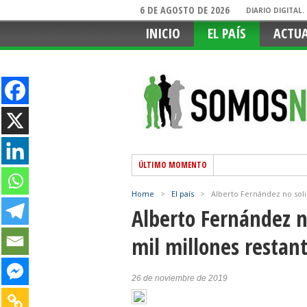
6 DE AGOSTO DE 2026
DIARIO DIGITAL
INICIO
EL PAÍS
ACTU
ÚLTIMO MOMENTO
Home
>
El país
>
Alberto Fernández no soli
Alberto Fernández no
mil millones restan
26 de noviembre de 2019