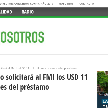
. DIRECTOR: GUILLERMO KOHAN. AÑO:2019
NOSOTROS
CONTACTO
ALIDAD
RADIO
citará al FMI los USD 11 mil millones restantes del préstamo
 solicitará al FMI los USD 11
tes del préstamo