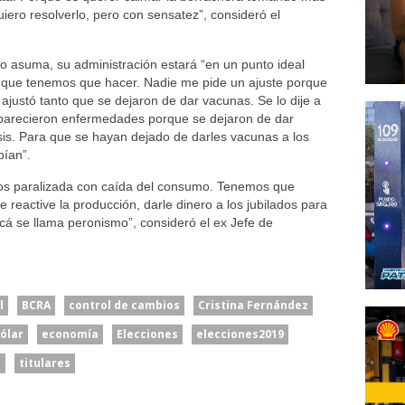
iero resolverlo, pero con sensatez”, consideró el
asuma, su administración estará “en un punto ideal
 que tenemos que hacer. Nadie me pide un ajuste porque
ajustó tanto que se dejaron de dar vacunas. Se lo dije a
eaparecieron enfermedades porque se dejaron de dar
sis. Para que se hayan dejado de darles vacunas a los
bían”.
os paralizada con caída del consumo. Tenemos que
se reactive la producción, darle dinero a los jubilados para
 se llama peronismo”, consideró el ex Jefe de
l
BCRA
control de cambios
Cristina Fernández
ólar
economía
Elecciones
elecciones2019
i
titulares