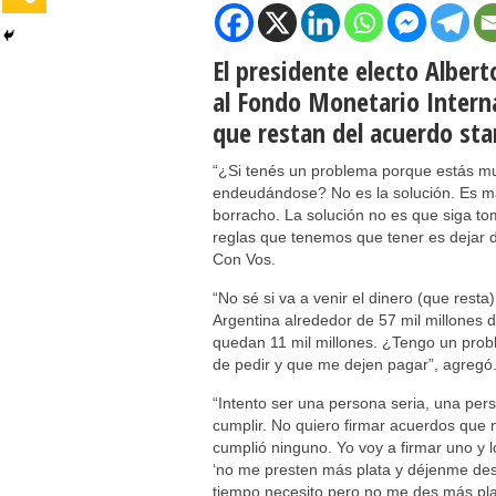
El presidente electo Alber
al Fondo Monetario Interna
que restan del acuerdo sta
“¿Si tenés un problema porque estás mu
endeudándose? No es la solución. Es m
borracho. La solución no es que siga to
reglas que tenemos que tener es dejar d
Con Vos.
“No sé si va a venir el dinero (que rest
Argentina alrededor de 57 mil millones d
quedan 11 mil millones. ¿Tengo un probl
de pedir y que me dejen pagar”, agregó
“Intento ser una persona seria, una per
cumplir. No quiero firmar acuerdos que 
cumplió ninguno. Yo voy a firmar uno y l
‘no me presten más plata y déjenme des
tiempo necesito pero no me des más pl