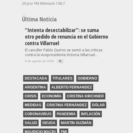
20 por FM Milenium 106.7.
Última Noticia
“Intenta desestabilizar”: se suma
otro pedido de renuncia en el Gobierno
contra Villarruel
El canciller Pablo Quirno se sumó a las críticas
contra la vicepresidenta Victoria Villarruel...
6 de agosto de 2026
0
DESTACADA
TITULARES
GOBIERNO
ARGENTINA
ALBERTO FERNANDEZ
CRISIS
ECONOMÍA
CRISTINA KIRCHNER
MEDIDAS
CRISTINA FERNÁNDEZ
DÓLAR
CORONAVIRUS
PANDEMIA
INFLACIÓN
SALUD
DEUDA
MARTIN GUZMÁN
MAURICIO MACRI
FMI