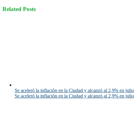
Related Posts
Se aceleró la inflación en la Ciudad y alcanzó al 2,9% en julio
Se aceleró la inflación en la Ciudad y alcanzó al 2,9% en julio