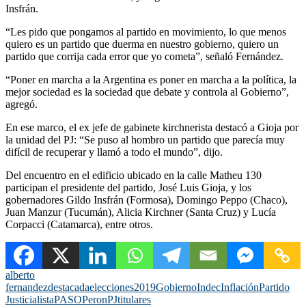
Insfrán.
“Les pido que pongamos al partido en movimiento, lo que menos
quiero es un partido que duerma en nuestro gobierno, quiero un
partido que corrija cada error que yo cometa”, señaló Fernández.
“Poner en marcha a la Argentina es poner en marcha a la política, la
mejor sociedad es la sociedad que debate y controla al Gobierno”,
agregó.
En ese marco, el ex jefe de gabinete kirchnerista destacó a Gioja por
la unidad del PJ: “Se puso al hombro un partido que parecía muy
difícil de recuperar y llamó a todo el mundo”, dijo.
Del encuentro en el edificio ubicado en la calle Matheu 130
participan el presidente del partido, José Luis Gioja, y los
gobernadores Gildo Insfrán (Formosa), Domingo Peppo (Chaco),
Juan Manzur (Tucumán), Alicia Kirchner (Santa Cruz) y Lucía
Corpacci (Catamarca), entre otros.
alberto
fernandez
destacada
elecciones2019
Gobierno
Indec
Inflación
Partido
Justicialista
PASO
Peron
PJ
titulares