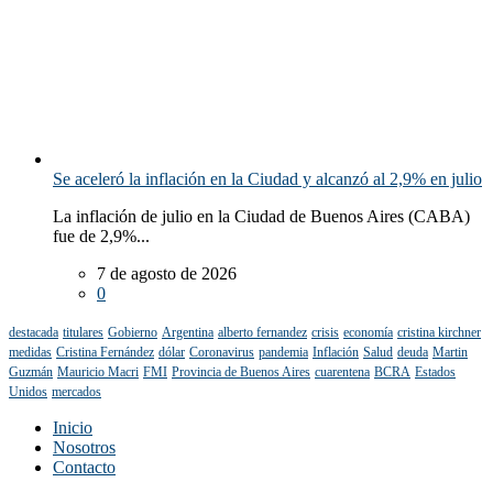
Se aceleró la inflación en la Ciudad y alcanzó al 2,9% en julio
La inflación de julio en la Ciudad de Buenos Aires (CABA)
fue de 2,9%...
7 de agosto de 2026
0
destacada
titulares
Gobierno
Argentina
alberto fernandez
crisis
economía
cristina kirchner
medidas
Cristina Fernández
dólar
Coronavirus
pandemia
Inflación
Salud
deuda
Martin
Guzmán
Mauricio Macri
FMI
Provincia de Buenos Aires
cuarentena
BCRA
Estados
Unidos
mercados
Inicio
Nosotros
Contacto