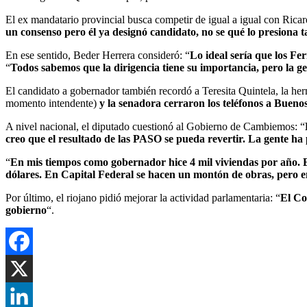
El ex mandatario provincial busca competir de igual a igual con Ricar
un consenso pero él ya designó candidato, no se qué lo presiona t
En ese sentido, Beder Herrera consideró: “
Lo ideal sería que los F
“
Todos sabemos que la dirigencia tiene su importancia, pero la ge
El candidato a gobernador también recordó a Teresita Quintela, la he
momento intendente)
y la senadora cerraron los teléfonos a Buenos
A nivel nacional, el diputado cuestionó al Gobierno de Cambiemos: “
creo que el resultado de las PASO se pueda revertir. La gente h
“
En mis tiempos como gobernador hice 4 mil viviendas por año. En
dólares. En Capital Federal se hacen un montón de obras, pero e
Por último, el riojano pidió mejorar la actividad parlamentaria: “
El Co
gobierno
“.