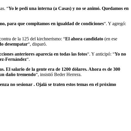
as. “
Yo le pedí una interna (a Casas) y no se animó. Quedamos en
ismo, para que compitamos en igualdad de condiciones
“. Y agregó:
ontra de la 125 del kirchnerismo: “
El ahora candidato
(en ese
udo desempatar
“, disparó.
ciones anteriores aparecía en todas las fotos
“. Y anticipó: “
Yo no
ndez-Fernández
“.
. El salario de la gente era de 1200 dólares. Ahora es de 300
o un daño tremendo
“, insistió Beder Herrera.
za no sesionar . Ojalá se traten estos temas en el próximo