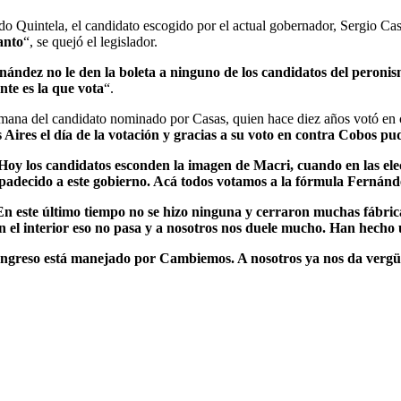
do Quintela, el candidato escogido por el actual gobernador, Sergio Cas
anto
“, se quejó el legislador.
ernández no le den la boleta a ninguno de los candidatos del peron
nte es la que vota
“.
rmana del candidato nominado por Casas, quien hace diez años votó en c
 Aires el día de la votación y gracias a su voto en contra Cobos p
Hoy los candidatos esconden la imagen de Macri, cuando en las elec
a padecido a este gobierno. Acá todos votamos a la fórmula Ferná
 este último tiempo no se hizo ninguna y cerraron muchas fábricas
n el interior eso no pasa y a nosotros nos duele mucho. Han hech
ngreso está manejado por Cambiemos. A nosotros ya nos da vergüen