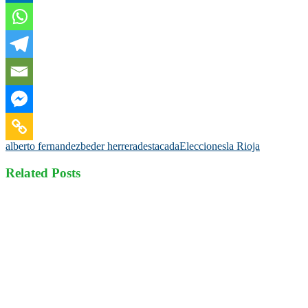
alberto fernandez
beder herrera
destacada
Elecciones
la Rioja
Related Posts