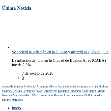
Última Noticia
Se aceleró la inflación en la Ciudad y alcanzó al 2,9% en julio
La inflación de julio en la Ciudad de Buenos Aires (CABA)
fue de 2,9%...
7 de agosto de 2026
0
destacada
titulares
Gobierno
Argentina
alberto fernandez
crisis
economía
cristina kirchner
medidas
Cristina Fernández
dólar
Coronavirus
pandemia
Inflación
Salud
deuda
Martin
Guzmán
Mauricio Macri
FMI
Provincia de Buenos Aires
cuarentena
BCRA
Estados
Unidos
mercados
Inicio