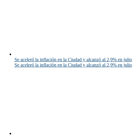
Se aceleró la inflación en la Ciudad y alcanzó al 2,9% en julio
Se aceleró la inflación en la Ciudad y alcanzó al 2,9% en julio