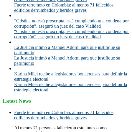
Fuerte terremoto en Colombia: al menos 71 fallecidos,
edificios derrumbados y heridos graves
“Cristina no está proscripta, está cumpliendo una condena por
corrupción”, aseguró un juez del caso Vialidad
“Cristina no está proscripta, está cumpliendo una condena por
corrupción”, aseguró un juez del caso Vialidad
La Justicia intimó a Manuel Adorni para que justifique su
patrimonio
La Justicia intimó a Manuel Adorni para que justifique su
patrimonio
Karina Milei recibe a legisladores bonaerenses para definir la
estrategia electoral
Karina Milei recibe a legisladores bonaerenses para definir la
estrategia electoral
Latest News
Fuerte terremoto en Colombia: al menos 71 fallecidos,
edificios derrumbados y heridos graves
Al menos 71 personas fallecieron este lunes como