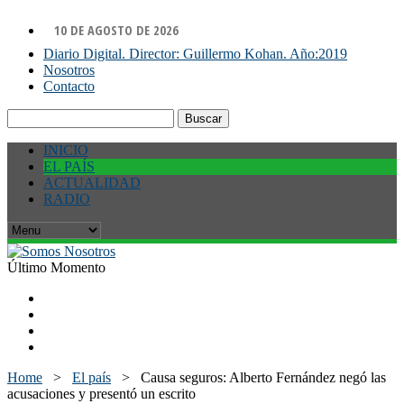
10 DE AGOSTO DE 2026
Diario Digital. Director: Guillermo Kohan. Año:2019
Nosotros
Contacto
Buscar:
INICIO
EL PAÍS
ACTUALIDAD
RADIO
Último Momento
Home
>
El país
>
Causa seguros: Alberto Fernández negó las
acusaciones y presentó un escrito