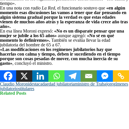
tiempo».
En una nota con
radio La Red
, el funcionario sostuvo que
«en algún
momento esas discusiones las vamos a tener que dar pensando en
algún sistema gradual porque la verdad es que estas edades
vienen de muchos años atrás y la esperanza de vida crece año tras
año».
En esa línea Moroni expresó:
«No es un disparate pensar que una
mujer se jubile a los 65 años»
aunque agregó:
«No sé en qué
momento lo definiremos».
También se evalúa llevar la edad
jubilatoria del hombre de 65 a 67.
«Las modificaciones en los regímenes jubilatorios hay que
hacerlas con calma y tiempo, deben ir sucediendo en el tiempo
porque son cosas pesadas de mover, con mucha inercia de su
gasto»
, concluyó el ministro.
Claudio Moroni
destacada
edad jubilatoria
ministro de Trabajo
regímenes
jubilatorios
titulares
Related Posts