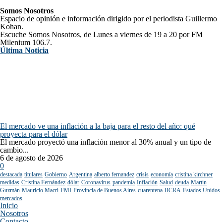
Somos Nosotros
Espacio de opinión e información dirigido por el periodista Guillermo
Kohan.
Escuche Somos Nosotros, de Lunes a viernes de 19 a 20 por FM
Milenium 106.7.
Última Noticia
El mercado ve una inflación a la baja para el resto del año: qué
proyecta para el dólar
El mercado proyectó una inflación menor al 30% anual y un tipo de
cambio...
6 de agosto de 2026
0
destacada
titulares
Gobierno
Argentina
alberto fernandez
crisis
economía
cristina kirchner
medidas
Cristina Fernández
dólar
Coronavirus
pandemia
Inflación
Salud
deuda
Martin
Guzmán
Mauricio Macri
FMI
Provincia de Buenos Aires
cuarentena
BCRA
Estados Unidos
mercados
Inicio
Nosotros
Contacto