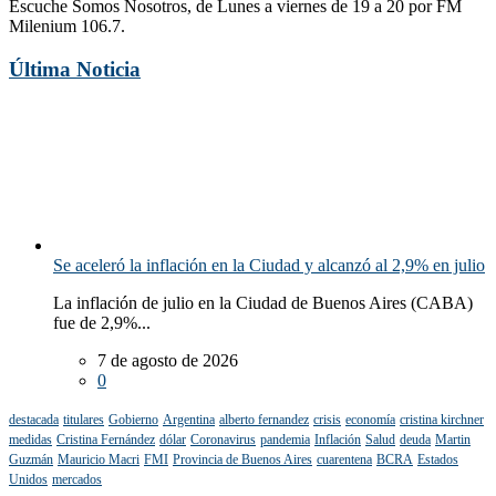
Escuche Somos Nosotros, de Lunes a viernes de 19 a 20 por FM
Milenium 106.7.
Última Noticia
Se aceleró la inflación en la Ciudad y alcanzó al 2,9% en julio
La inflación de julio en la Ciudad de Buenos Aires (CABA)
fue de 2,9%...
7 de agosto de 2026
0
destacada
titulares
Gobierno
Argentina
alberto fernandez
crisis
economía
cristina kirchner
medidas
Cristina Fernández
dólar
Coronavirus
pandemia
Inflación
Salud
deuda
Martin
Guzmán
Mauricio Macri
FMI
Provincia de Buenos Aires
cuarentena
BCRA
Estados
Unidos
mercados