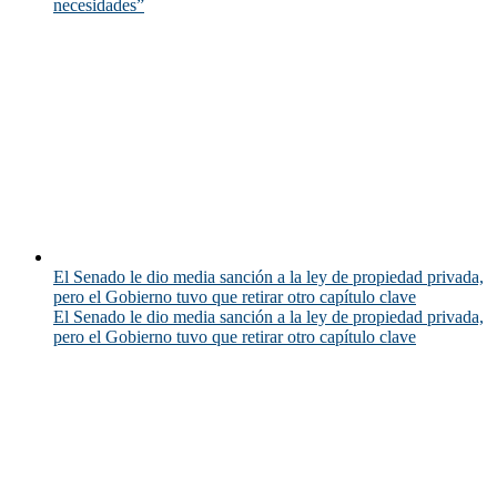
necesidades”
El Senado le dio media sanción a la ley de propiedad privada,
pero el Gobierno tuvo que retirar otro capítulo clave
El Senado le dio media sanción a la ley de propiedad privada,
pero el Gobierno tuvo que retirar otro capítulo clave