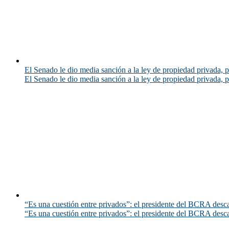
El Senado le dio media sanción a la ley de propiedad privada, p
El Senado le dio media sanción a la ley de propiedad privada, p
“Es una cuestión entre privados”: el presidente del BCRA desca
“Es una cuestión entre privados”: el presidente del BCRA desca