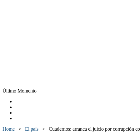
Último Momento
Home
>
El país
>
Cuadernos: arranca el juicio por corrupción co