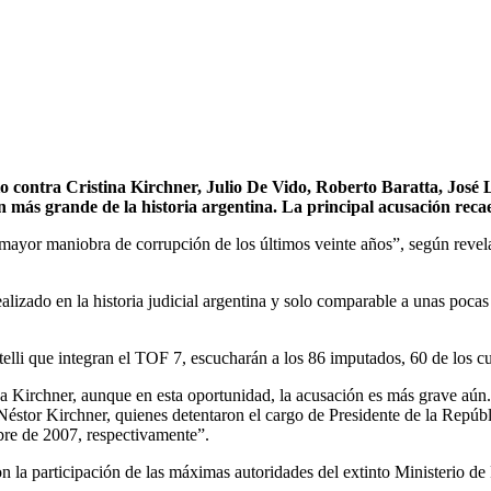
cio contra Cristina Kirchner, Julio De Vido, Roberto Baratta, José 
 más grande de la historia argentina. La principal acusación recae
 mayor maniobra de corrupción de los últimos veinte años”, según revela
lizado en la historia judicial argentina y solo comparable a unas pocas
i que integran el TOF 7, escucharán a los 86 imputados, 60 de los cu
na Kirchner, aunque en esta oportunidad, la acusación es más grave aún.
a Néstor Kirchner, quienes detentaron el cargo de Presidente de la Repúb
bre de 2007, respectivamente”.
ó con la participación de las máximas autoridades del extinto Ministerio 