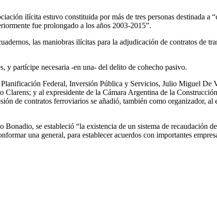
sociación ilícita estuvo constituida por más de tres personas destinada a 
eriormente fue prolongado a los años 2003-2015”.
ernos, las maniobras ilícitas para la adjudicación de contratos de trans
, y partícipe necesaria -en una- del delito de cohecho pasivo.
e Planificación Federal, Inversión Pública y Servicios, Julio Miguel De
rnesto Clarens; y al expresidente de la Cámara Argentina de la Const
ión de contratos ferroviarios se añadió, también como organizador, al ex
udio Bonadio, se estableció “la existencia de un sistema de recaudación 
onformar una general, para establecer acuerdos con importantes empresa