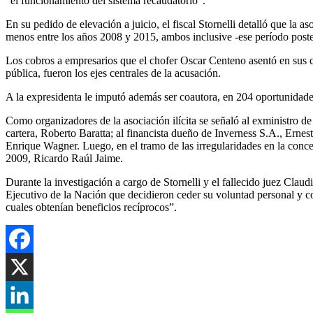
“el funcionamiento del sistema recaudatorio”.
En su pedido de elevación a juicio, el fiscal Stornelli detalló que la a
menos entre los años 2008 y 2015, ambos inclusive -ese período post
Los cobros a empresarios que el chofer Oscar Centeno asentó en sus cuad
pública, fueron los ejes centrales de la acusación.
A la expresidenta le imputó además ser coautora, en 204 oportunidades
Como organizadores de la asociación ilícita se señaló al exministro d
cartera, Roberto Baratta; al financista dueño de Inverness S.A., E
Enrique Wagner. Luego, en el tramo de las irregularidades en la conces
2009, Ricardo Raúl Jaime.
Durante la investigación a cargo de Stornelli y el fallecido juez Cla
Ejecutivo de la Nación que decidieron ceder su voluntad personal y c
cuales obtenían beneficios recíprocos”.