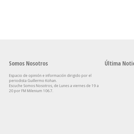
La Ciudad Y Alcanzó Al
Están Cerca De Sus
Retirar Otro 
2,9% En Julio
Necesidades”
Clave
Somos Nosotros
Última Noti
Espacio de opinión e información dirigido por el
periodista Guillermo Kohan.
Escuche Somos Nosotros, de Lunes a viernes de 19 a
20 por FM Milenium 106.7.